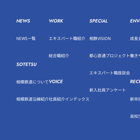
NEWS
WORK
SPECIAL
ENV
NEWS一覧
エキスパート職紹介
相鉄VISION
成長
総合職紹介
都心直通プロジェクト
働き
SOTETSU
エキスパート職座談会
VOICE
REC
相模鉄道について
新入社員アンケート
相模鉄道沿線紹介
社員紹介インデックス
新卒
高校