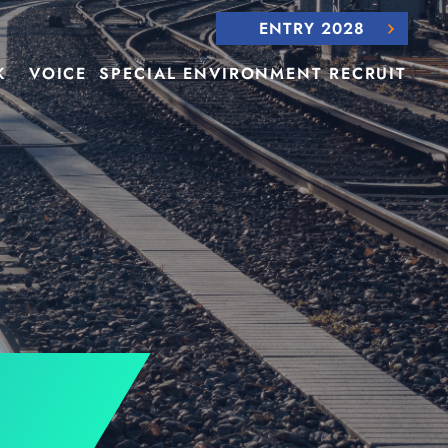
ENTRY 2028
K
VOICE
SPECIAL
ENVIRONMENT
RECRUIT