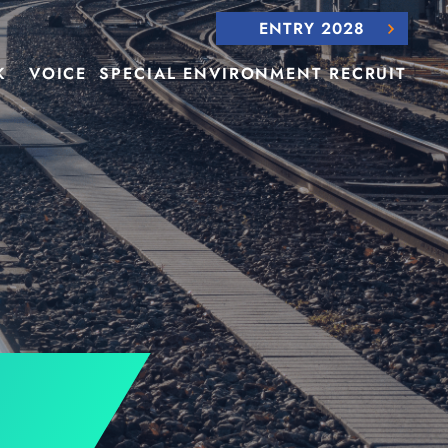
ENTRY 2028
K
VOICE
SPECIAL
ENVIRONMENT
RECRUIT